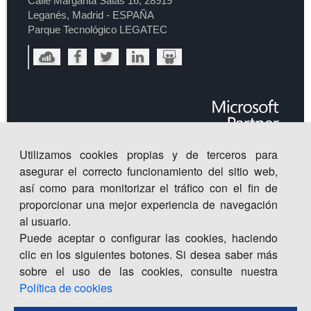
Calle Margarita Salas 16, 28919
Leganés, Madrid - ESPAÑA
Parque Tecnológico LEGATEC
Utilizamos cookies propias y de terceros para
asegurar el correcto funcionamiento del sitio web,
así como para monitorizar el tráfico con el fin de
proporcionar una mejor experiencia de navegación
al usuario.
Puede aceptar o configurar las cookies, haciendo
clic en los siguientes botones. Si desea saber más
sobre el uso de las cookies, consulte nuestra
Centro
de
Innovación
©
2026
. Todos los derechos
CISET.
Política de cookies
reservados |
Inicio
|
Política de Seguridad de la Información
|
Aviso legal | política de privacidad | política de cookies