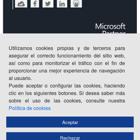
Utilizamos cookies propias y de terceros para
asegurar el correcto funcionamiento del sitio web,
así como para monitorizar el tráfico con el fin de
proporcionar una mejor experiencia de navegación
al usuario.
Puede aceptar o configurar las cookies, haciendo
clic en los siguientes botones. Si desea saber más
sobre el uso de las cookies, consulte nuestra
Centro
de
Innovación
©
2026
. Todos los derechos
CISET.
reservados |
Inicio
|
Política de Seguridad de la Información
Política de cookies
|
Aviso legal | política de privacidad | política de cookies
Aceptar
Rechazar