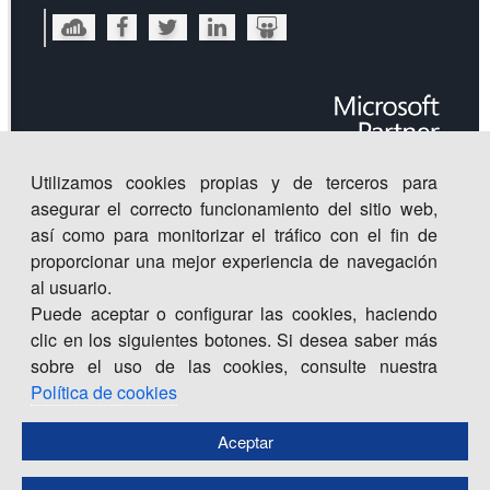
Utilizamos cookies propias y de terceros para
asegurar el correcto funcionamiento del sitio web,
así como para monitorizar el tráfico con el fin de
proporcionar una mejor experiencia de navegación
al usuario.
Puede aceptar o configurar las cookies, haciendo
clic en los siguientes botones. Si desea saber más
sobre el uso de las cookies, consulte nuestra
Centro
de
Innovación
©
2026
. Todos los derechos
CISET.
Política de cookies
reservados |
Inicio
|
Política de Seguridad de la Información
|
Aviso legal | política de privacidad | política de cookies
Aceptar