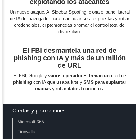
explotando los atacantes
Un nuevo ataque, AI Sidebar Spoofing, clona el panel lateral
de IA del navegador para manipular sus respuestas y robar
credenciales, criptomonedas o tomar el control total del
dispositivo.
El FBI desmantela una red de
phishing con IA y más de un millón
de URL
El
FBI
, Google y
varios operadores frenan una
red de
phishing
con IA
que usaba kits
y
SMS para suplantar
marcas
y robar
datos
financieros.
Ofertas y promociones
Microsoft 365
Firewalls