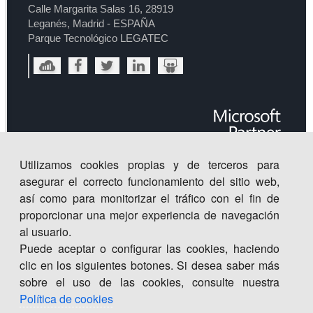
Calle Margarita Salas 16, 28919
Leganés, Madrid - ESPAÑA
Parque Tecnológico LEGATEC
Utilizamos cookies propias y de terceros para
asegurar el correcto funcionamiento del sitio web,
así como para monitorizar el tráfico con el fin de
proporcionar una mejor experiencia de navegación
al usuario.
Puede aceptar o configurar las cookies, haciendo
clic en los siguientes botones. Si desea saber más
sobre el uso de las cookies, consulte nuestra
Centro
de
Innovación
©
2026
. Todos los derechos
CISET.
Política de cookies
reservados |
Inicio
|
Política de Seguridad de la Información
|
Aviso legal | política de privacidad | política de cookies