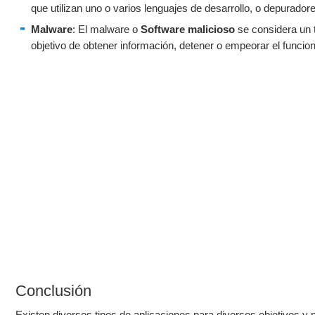
que utilizan uno o varios lenguajes de desarrollo, o depurador
Malware
: El malware o
Software malicioso
se considera un t
objetivo de obtener información, detener o empeorar el funciona
Conclusión
Existen diversos tipos de aplicaciones para diversos objetivos y 