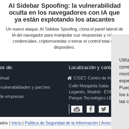
AI Sidebar Spoofing: la vulnerabilidad
oculta en los navegadores con IA que
ya están explotando los atacantes
Un nuevo ataque, AI Sidebar Spoofing, clona el panel lateral de
IA del navegador para manipular sus respuestas y robar
credenciales, criptomonedas o tomar el control total del
dispositivo.
Util
corr
os de:
Localización y contacto
moni
irtual
CISET. Centro de Innovación
expe
Calle Margarita Salas 16, 28919
Pued
 vulnerabilidades y parches
Leganés, Madrid - ESPAÑA
los 
 de empresas
Parque Tecnológico LEGATEC
las 
ados |
Inicio
|
Política de Seguridad de la Información
|
Aviso legal | p