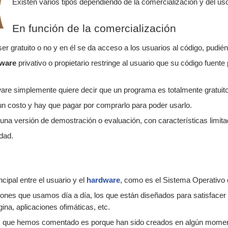
Existen varios tipos dependiendo de la comercialización y del us
En función de la comercialización
r gratuito o no y en él se da acceso a los usuarios al código, pudiéndo
tware
privativo o propietario restringe al usuario que su código fuente
ware simplemente quiere decir que un programa es totalmente gratuito
un costo y hay que pagar por comprarlo para poder usarlo.
una versión de demostración o evaluación, con características limitad
dad.
ncipal entre el usuario y el
hardware
, como es el Sistema Operativo 
iones que usamos día a día, los que están diseñados para satisfacer
ina, aplicaciones ofimáticas, etc.
s que hemos comentado es porque han sido creados en algún moment