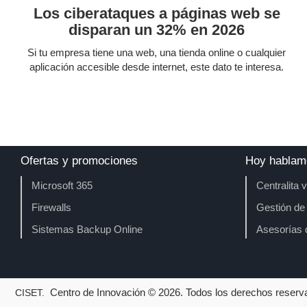
Los ciberataques a páginas web se
disparan un 32% en 2026
Si tu empresa tiene una web, una tienda online o cualquier
aplicación accesible desde internet, este dato te interesa.
Ofertas y promociones
Hoy hablam
Microsoft 365
Centralita v
Firewalls
Gestión de
Sistemas Backup Online
Asesorías
Centro
de
Innovación
©
2026
. Todos los derechos reserv
CISET.