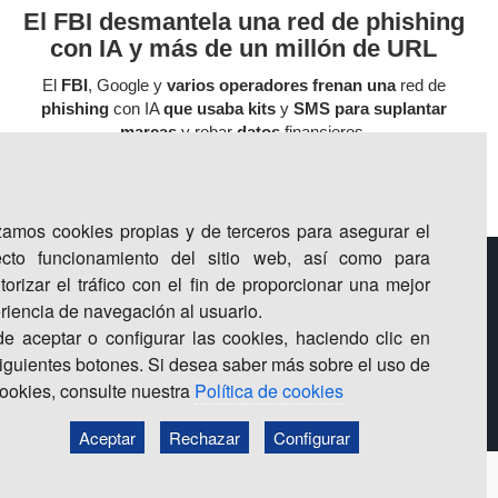
El FBI desmantela una red de phishing
con IA y más de un millón de URL
El
FBI
, Google y
varios operadores frenan una
red de
phishing
con IA
que usaba kits
y
SMS para suplantar
marcas
y robar
datos
financieros.
izamos cookies propias y de terceros para asegurar el
ecto funcionamiento del sitio web, así como para
torizar el tráfico con el fin de proporcionar una mejor
riencia de navegación al usuario.
e aceptar o configurar las cookies, haciendo clic en
siguientes botones. Si desea saber más sobre el uso de
cookies, consulte nuestra
Política de cookies
Aceptar
Rechazar
Configurar
olítica de privacidad | política de cookies