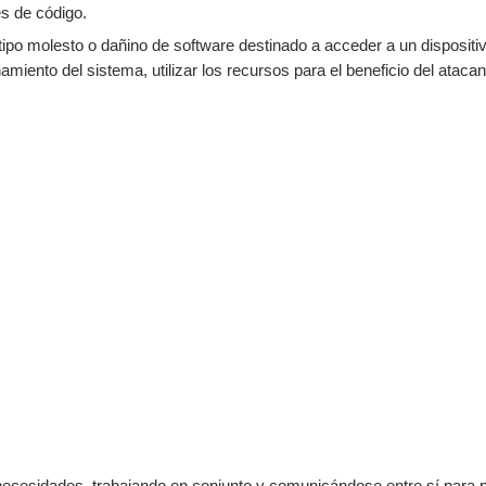
es de código.
ipo molesto o dañino de software destinado a acceder a un dispositivo
miento del sistema, utilizar los recursos para el beneficio del atacant
necesidades, trabajando en conjunto y comunicándose entre sí para pe