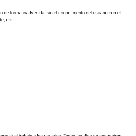
 de forma inadvertida, sin el conocimiento del usuario con el
e, etc.
rmitir el trabajo a los usuarios. Todos los días se encuentran