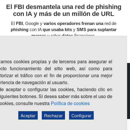
El FBI desmantela una red de phishing
con IA y más de un millón de URL
El
FBI
, Google y
varios operadores frenan una
red de
phishing
con IA
que usaba kits
y
SMS para suplantar
marcas
y robar
datos
financieros.
izamos cookies propias y de terceros para asegurar el
ecto funcionamiento del sitio web, así como para
torizar el tráfico con el fin de proporcionar una mejor
riencia de navegación al usuario.
e aceptar o configurar las cookies, haciendo clic en
siguientes botones. Si desea saber más sobre el uso de
cookies, consulte nuestra
Política de cookies
Aceptar
Rechazar
Configurar
olítica de privacidad | política de cookies