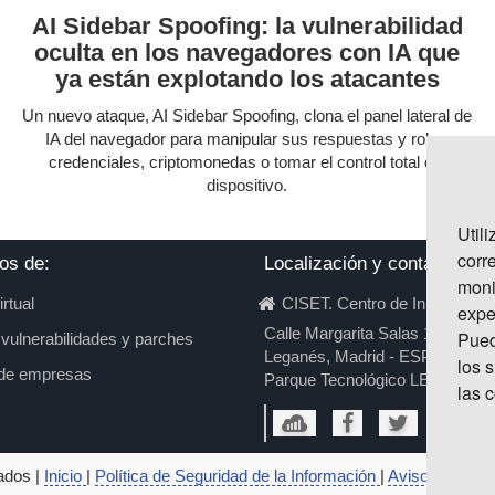
AI Sidebar Spoofing: la vulnerabilidad
oculta en los navegadores con IA que
ya están explotando los atacantes
Un nuevo ataque, AI Sidebar Spoofing, clona el panel lateral de
IA del navegador para manipular sus respuestas y robar
credenciales, criptomonedas o tomar el control total del
dispositivo.
Util
corr
os de:
Localización y contacto
moni
irtual
CISET. Centro de Innovación
expe
Calle Margarita Salas 16, 28919
Pued
 vulnerabilidades y parches
Leganés, Madrid - ESPAÑA
los 
 de empresas
Parque Tecnológico LEGATEC
las 
ados |
Inicio
|
Política de Seguridad de la Información
|
Aviso legal | p