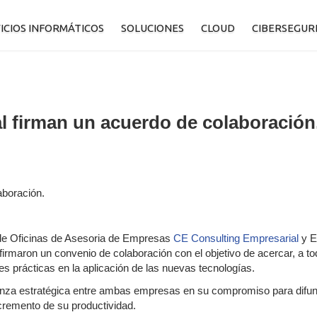
ICIOS INFORMÁTICOS
SOLUCIONES
CLOUD
CIBERSEGUR
antenimiento Informático
Catálogo de Soluciones TI
Catálogo de servicios
Seguridad 
ackup
Venta Informatica - SW y HW
Microsoft 365
Antivirus 
l firman un acuerdo de colaboración
ormación Tecnológica
Renting tecnológico e informático
Acronis Cyber Protect
ervicios Informáticos
Software ERP
Google Apps
Software RRHH
Centralita virtual
aboración.
Inventario de Activos TI
l de Oficinas de Asesoria de Empresas
CE Consulting Empresarial
y E
 firmaron un convenio de colaboración con el objetivo de acercar, a 
s prácticas en la aplicación de las nuevas tecnologías.
ianza estratégica entre ambas empresas en su compromiso para difund
ncremento de su productividad.