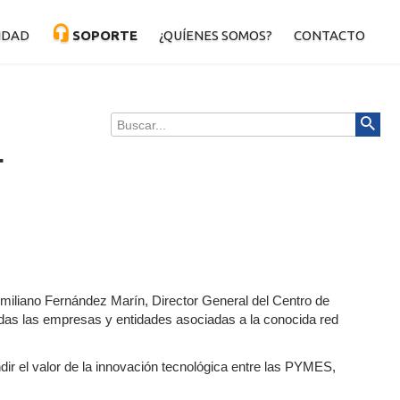
IDAD
SOPORTE
¿QUÍENES SOMOS?
CONTACTO
 cloud
Informática
Buscar...
y Antispam
.
 Cloud
miliano Fernández Marín, Director General del Centro de
todas las empresas y entidades asociadas a la conocida red
ir el valor de la innovación tecnológica entre las PYMES,