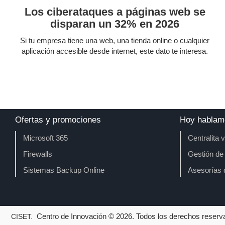
Los ciberataques a páginas web se
disparan un 32% en 2026
Si tu empresa tiene una web, una tienda online o cualquier
aplicación accesible desde internet, este dato te interesa.
Ofertas y promociones
Hoy hablam
Microsoft 365
Centralita v
Firewalls
Gestión de
Sistemas Backup Online
Asesorías
Centro
de
Innovación
©
2026
. Todos los derechos reserv
CISET.