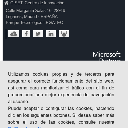
CISET. Centro de Innovación
Calle Margarita Salas 16, 28919
Leganés, Madrid - ESPAÑA
Parque Tecnológico LEGATEC
Utilizamos cookies propias y de terceros para
asegurar el correcto funcionamiento del sitio web,
así como para monitorizar el tráfico con el fin de
proporcionar una mejor experiencia de navegación
al usuario.
Puede aceptar o configurar las cookies, haciendo
clic en los siguientes botones. Si desea saber más
sobre el uso de las cookies, consulte nuestra
Centro
de
Innovación
©
2026
. Todos los derechos
CISET.