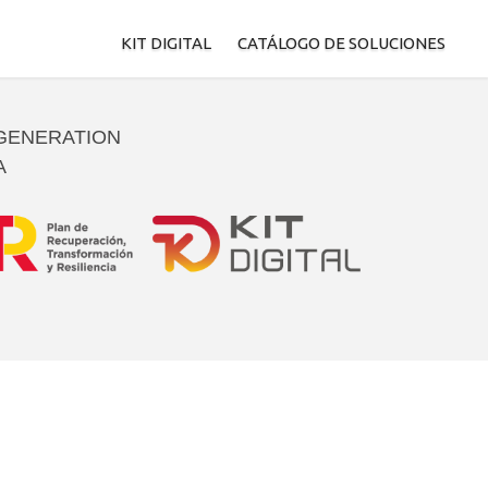
KIT DIGITAL
CATÁLOGO DE SOLUCIONES
Sitio Web y Presencia en Interne
 GENERATION
A
Puesto de trabajo seguro
Gestión de clientes
BI y analítica
Servicios de oficina virtual
Gestión de procesos
Comunicaciones seguras
Ciberseguridad
Comercio Electrónico